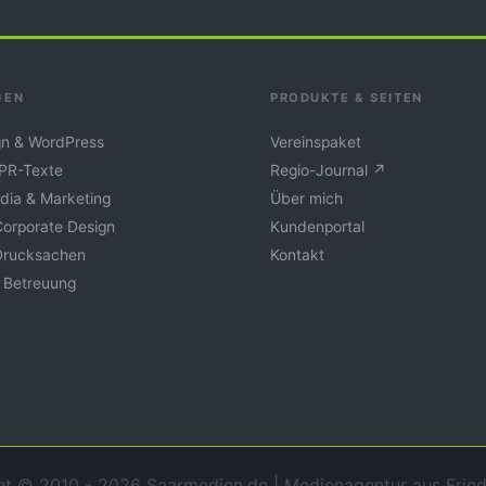
GEN
PRODUKTE & SEITEN
n & WordPress
Vereinspaket
 PR-Texte
Regio-Journal ↗
dia & Marketing
Über mich
Corporate Design
Kundenportal
Drucksachen
Kontakt
 Betreuung
t © 2010 - 2026 Saarmedien.de | Medienagentur aus Fried