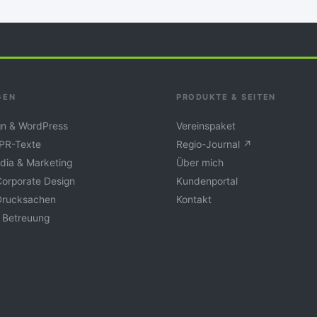
GEN
PRODUKTE & SEITEN
n & WordPress
Vereinspaket
 PR-Texte
Regio-Journal ↗
dia & Marketing
Über mich
Corporate Design
Kundenportal
Drucksachen
Kontakt
 Betreuung