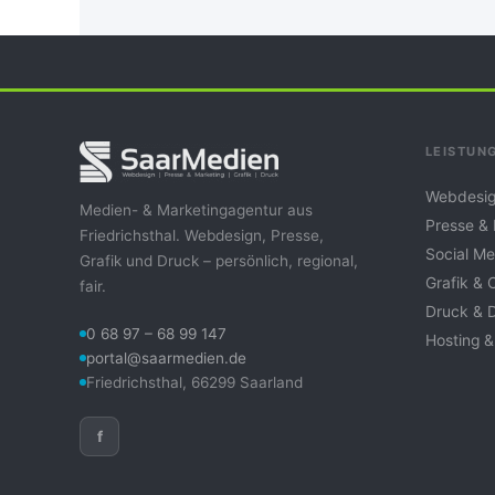
LEISTUN
Webdesig
Medien- & Marketingagentur aus
Presse &
Friedrichsthal. Webdesign, Presse,
Social Me
Grafik und Druck – persönlich, regional,
Grafik & 
fair.
Druck & 
0 68 97 – 68 99 147
Hosting &
portal@saarmedien.de
Friedrichsthal, 66299 Saarland
f